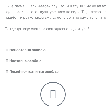
Он је глумац – али његови слушаоци и глумци му не аплау
вајар – али његове скулптуре нико не види. То је лекар –
пацијенти ретко захваљују за лечење и не само то: они н
Па где да нађе снаге за свакодневно надахнуће?
Ненаставно особље
Наставно особље
Помоћно-техничко особље