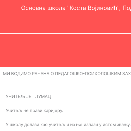
Пређи
Основна школа "Коста Војиновић", П
на
садржај
МИ ВОДИМО РАЧУНА О ПЕДАГОШКО-ПСИХОЛОШКИМ ЗА
УЧИТЕЉ ЈЕ ГЛУМАЦ
Учитељ не прави каријеру.
У школу долази као учитељ и из ње излази у истом звању.