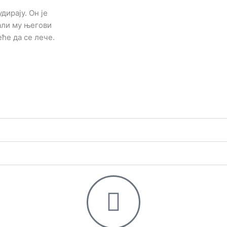
дирају. Он је
 али му његови
еће да се лече.