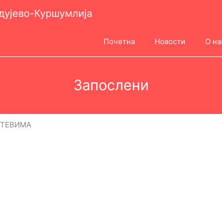
одујево-Куршумлија
Почетна
Новости
О на
Запослени
ХТЕВИМА