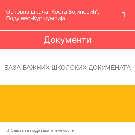
Пређи
Гла
на
Основна школа "Коста Војиновић",
садржај
Подујево-Куршумлија
изб
Документи
БАЗА ВАЖНИХ ШКОЛСКИХ ДОКУМЕНАТА
Заштита података о личности