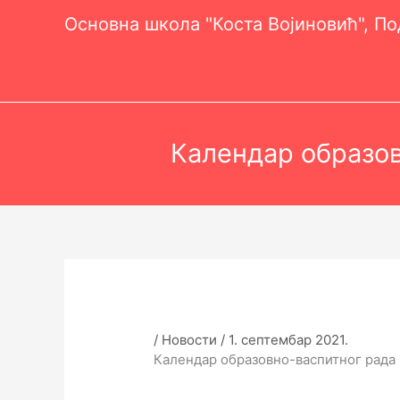
Пређи
Основна школа "Коста Војиновић", П
на
садржај
Календар образов
/
Новости
/
1. септембар 2021.
Календар образовно-васпитног рада