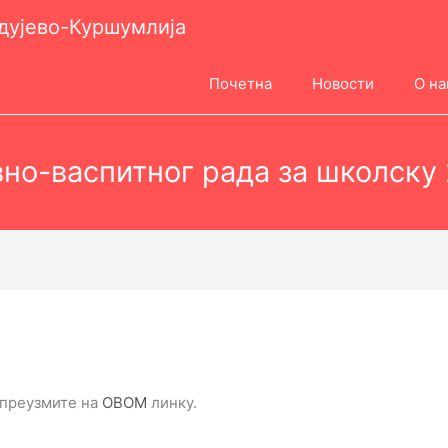
одујево-Куршумлија
Почетна
Новости
О на
но-васпитног рада за школску 
 преузмите на
ОВОМ
линку.